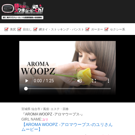
美尻
目出し
網タイ・ストッキング・パンスト
ガーター
セクシー系
宮城県 仙台市 / 風俗･エステ・回春
『AROMA WOOPZ -アロマウープス-』
GIRL NAME:
ユリ
【AROMA WOOPZ -アロマウープス-のユリさん
ムービー】