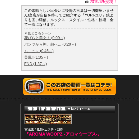
2019/4/5投稿！
この素晴らしい出会いに後悔の言葉は一切御座いませ
ん!当店が自信を持ってご紹介する『YURI-ユリ』鉄よ
りも固い確信。ルックス・スタイル・性格・技術・全
て一流になります。
▼見どころシーン
花びらと美女！ (0:09～)
パンツから胸、顔へ… (0:20～)
ムニュ～ (0:46～)
美尻!! (1:35～)
END (1:37～)
宮城県 / 風俗･エステ・回春
『AROMA WOOPZ -アロマウープス-』